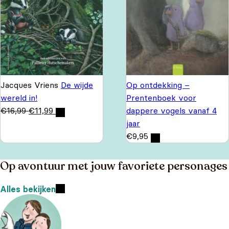
Jacques Vriens
De wijde
Op ontdekking –
wereld in!
Prentenboek voor
€
16,99
€
11,99
dappere vogels vanaf 4
jaar
€
9,95
Op avontuur met jouw favoriete personages
Alles bekijken