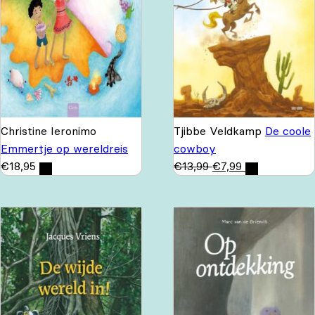
Christine Ieronimo
Tjibbe Veldkamp
De coole
Emmertje op wereldreis
cowboy
€
18,95
€
13,99
€
7,99