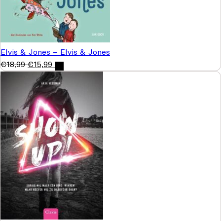
Elvis & Jones – Elvis & Jones
€
18,99
€
15,99